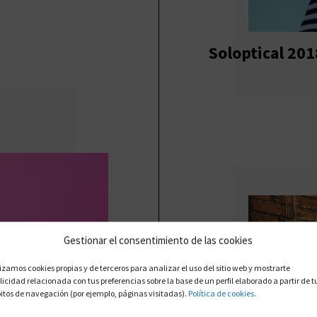
Soloptical 201
Gestionar el consentimiento de las cookies
lizamos cookies propias y de terceros para analizar el uso del sitio web y mostrarte
licidad relacionada con tus preferencias sobre la base de un perfil elaborado a partir de t
itos de navegación (por ejemplo, páginas visitadas).
Política de cookies.