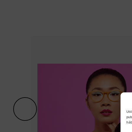
Uti
pub
háb