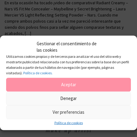
En esta ocasión ha tocado ¡video de comparativa! Radiant Creamy –
Nars VS Fit Me Concealer – Maybelline y Secret Brightening – Laura
Mercier VS Light Reflecting Setting Powder – Nars. Cuando me
compre ambos polvos casi a la vez me pareció interesante que
siendo dos polvos finos para sellar alguien comparase texturas y
acabados, […]
Gestionar el consentimiento de
las cookies
Utilizamos cookies propias y de terceros para analizar el uso del sitio web y
mostrarte publicidad relacionada con tus preferencias sobre la base de un perfil
elaborado a partir de tus hábitos de navegación (por ejemplo, páginas
visitadas).
Política de cookies.
Aceptar
Denegar
Ver preferencias
Política de cookies