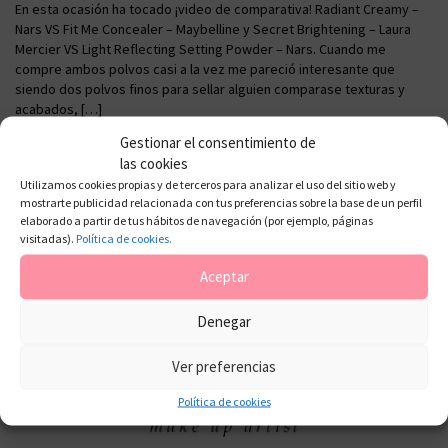
En esta ocasión ha tocado ¡video de comparativa! Radiant Creamy –
Nars VS Fit Me Concealer – Maybelline y Secret Brightening – Laura
Mercier VS Light Reflecting Setting Powder – Nars. Cuando me
compre ambos polvos casi a la vez me pareció interesante que
siendo dos polvos finos para sellar alguien comparase texturas y
acabados, […]
Gestionar el consentimiento de
las cookies
Utilizamos cookies propias y de terceros para analizar el uso del sitio web y
mostrarte publicidad relacionada con tus preferencias sobre la base de un perfil
elaborado a partir de tus hábitos de navegación (por ejemplo, páginas
visitadas).
Política de cookies.
Aceptar
Denegar
Ver preferencias
Política de cookies