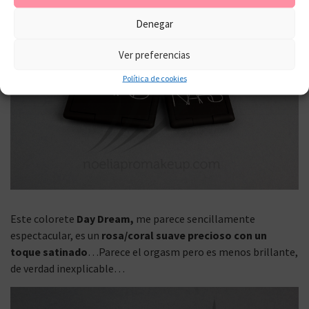
Denegar
Ver preferencias
Política de cookies
Este colorete
Day Dream,
me parece sencillamente
espectacular, es un
rosa/coral suave precioso con un
toque satinado
…Parece el orgasm pero es menos brillante,
de verdad inexplicable…