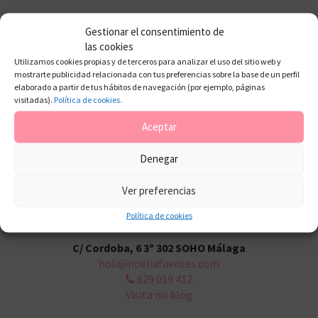
Gestionar el consentimiento de
las cookies
Utilizamos cookies propias y de terceros para analizar el uso del sitio web y
mostrarte publicidad relacionada con tus preferencias sobre la base de un perfil
elaborado a partir de tus hábitos de navegación (por ejemplo, páginas
visitadas).
Política de cookies.
Aceptar
Denegar
Ver preferencias
Política de cookies
C/ Cordoba, 6 3º 302 SOHO Málaga
holi@noeliafuentes.com
629 019 412
Visita mi blog