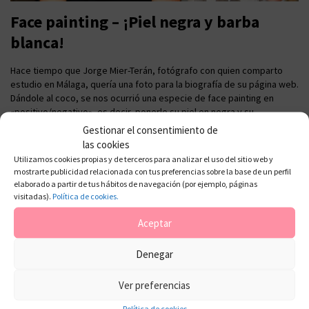
Face painting – ¡Piel negra y barba
blanca!
Hace tiempo que Jorge Mier-Terán, fotógrafo con quien comparto
estudio en Málaga, quería una foto para la biografía de su página web.
Dándole al coco, se nos ocurrió una especie de face painting en
«positivo/negativo», es decir, ponerle su piel en negra y su
barba,cejas y pestañas morenas, en blanco. ¡Así fue! Hay mucha
Gestionar el consentimiento de
gente […]
las cookies
Utilizamos cookies propias y de terceros para analizar el uso del sitio web y
mostrarte publicidad relacionada con tus preferencias sobre la base de un perfil
elaborado a partir de tus hábitos de navegación (por ejemplo, páginas
visitadas).
Política de cookies.
Aceptar
Denegar
Ver preferencias
Política de cookies