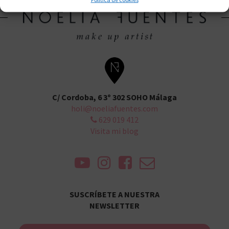
C/ Cordoba, 6 3º 302 SOHO Málaga
holi@noeliafuentes.com
629 019 412
Visita mi blog
SUSCRÍBETE A NUESTRA
NEWSLETTER