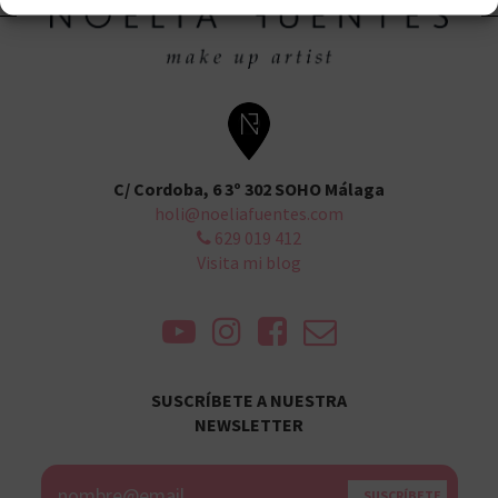
C/ Cordoba, 6 3º 302 SOHO Málaga
holi@noeliafuentes.com
629 019 412
Visita mi blog
SUSCRÍBETE A NUESTRA
NEWSLETTER
Alternative: