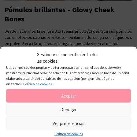
Pómulos brillantes – Glowy Cheek
Bones
Desde hace años la señora J.lo (Jennifer Lopez) destaca sus pómulos
con un efectos satinado/brillante con iluminadores, ya sean líquidos o
en polvo. Pero claro, nuestra amiga y conocida ya en el mundo
entero, Kim Kardashian, lo pone todo de moda aunque dicha cosa, se
Gestionar el consentimiento de
lleve o se haga desde hace años. Por ejemplo su […]
las cookies
Utilizamos cookies propias y de terceros para analizar el uso del sitio web y
mostrarte publicidad relacionada con tus preferencias sobre la base de un perfil
elaborado a partir de tus hábitos de navegación (por ejemplo, páginas
visitadas).
Política de cookies.
Aceptar
Denegar
Ver preferencias
Política de cookies