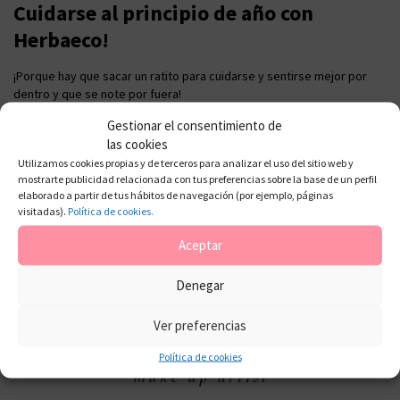
Cuidarse al principio de año con
Herbaeco!
¡Porque hay que sacar un ratito para cuidarse y sentirse mejor por
dentro y que se note por fuera!
Gestionar el consentimiento de
las cookies
Utilizamos cookies propias y de terceros para analizar el uso del sitio web y
mostrarte publicidad relacionada con tus preferencias sobre la base de un perfil
elaborado a partir de tus hábitos de navegación (por ejemplo, páginas
visitadas).
Política de cookies.
Aceptar
Denegar
Ver preferencias
Política de cookies