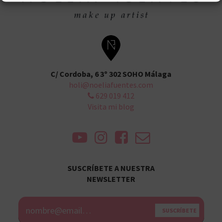
C/ Cordoba, 6 3º 302 SOHO Málaga
holi@noeliafuentes.com
629 019 412
Visita mi blog
SUSCRÍBETE A NUESTRA
NEWSLETTER
Alternative: