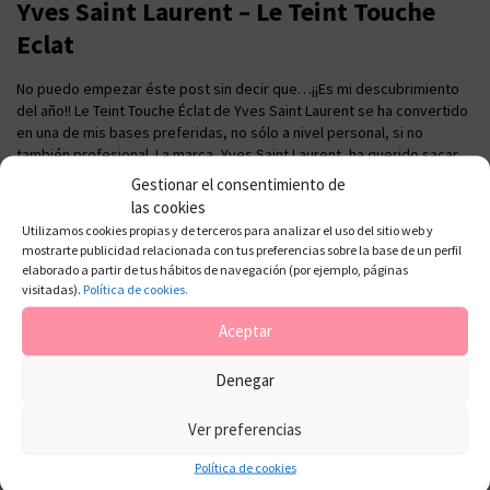
Yves Saint Laurent – Le Teint Touche
Eclat
No puedo empezar éste post sin decir que…¡¡Es mi descubrimiento
del año!! Le Teint Touche Éclat de Yves Saint Laurent se ha convertido
en una de mis bases preferidas, no sólo a nivel personal, si no
también profesional. La marca, Yves Saint Laurent, ha querido sacar
una base de maquillaje que aporte, además de cobertura […]
Gestionar el consentimiento de
las cookies
Utilizamos cookies propias y de terceros para analizar el uso del sitio web y
mostrarte publicidad relacionada con tus preferencias sobre la base de un perfil
elaborado a partir de tus hábitos de navegación (por ejemplo, páginas
visitadas).
Política de cookies.
Aceptar
Denegar
Ver preferencias
Política de cookies