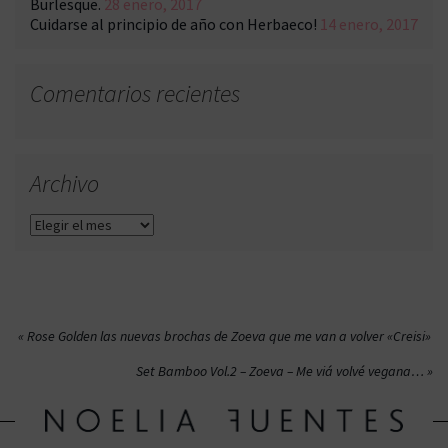
Burlesque.
28 enero, 2017
Cuidarse al principio de año con Herbaeco!
14 enero, 2017
Comentarios recientes
Archivo
Archivo
Navegación
Rose Golden las nuevas brochas de Zoeva que me van a volver «Creisi»
de
Set Bamboo Vol.2 – Zoeva – Me viá volvé vegana…
entradas