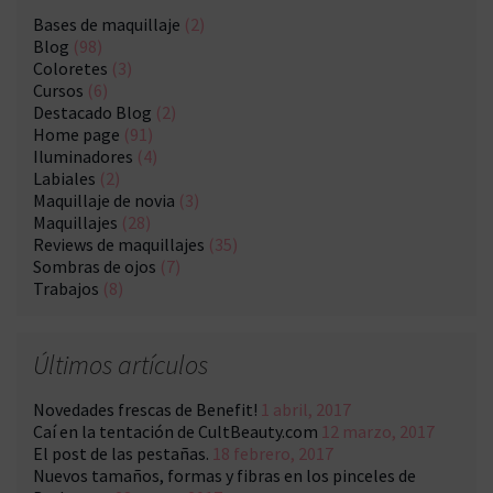
Bases de maquillaje
(2)
Blog
(98)
Coloretes
(3)
Cursos
(6)
Destacado Blog
(2)
Home page
(91)
Iluminadores
(4)
Labiales
(2)
Maquillaje de novia
(3)
Maquillajes
(28)
Reviews de maquillajes
(35)
Sombras de ojos
(7)
Trabajos
(8)
Últimos artículos
Novedades frescas de Benefit!
1 abril, 2017
Caí en la tentación de CultBeauty.com
12 marzo, 2017
El post de las pestañas.
18 febrero, 2017
Nuevos tamaños, formas y fibras en los pinceles de