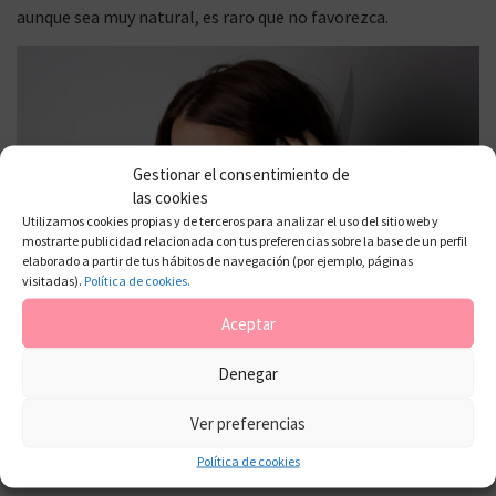
aunque sea muy natural, es raro que no favorezca.
Gestionar el consentimiento de
las cookies
Utilizamos cookies propias y de terceros para analizar el uso del sitio web y
mostrarte publicidad relacionada con tus preferencias sobre la base de un perfil
elaborado a partir de tus hábitos de navegación (por ejemplo, páginas
visitadas).
Política de cookies.
Aceptar
Denegar
Ver preferencias
Anteriormente también le hice un
diseño de cejas
que voy a
empezar a hacerlo con cita previa en mi estudio. Diseños con
Política de cookies
cera y/o pinza y tinte. También haré tinte de pestañas ^^