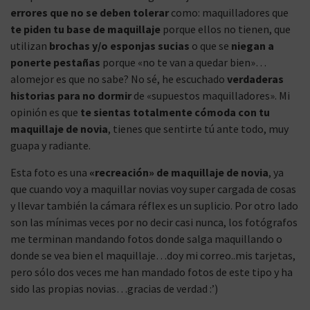
errores que no se deben tolerar
como: maquilladores que
te piden tu base de maquillaje
porque ellos no tienen, que
utilizan
brochas y/o esponjas sucias
o que se
niegan a
ponerte pestañas
porque «no te van a quedar bien»…
alomejor es que no sabe? No sé, he escuchado
verdaderas
historias para no dormir
de «supuestos maquilladores». Mi
opinión es que
te sientas totalmente cómoda con tu
maquillaje de novia
, tienes que sentirte tú ante todo, muy
guapa y radiante.
Esta foto es una
«recreación» de maquillaje de novia
, ya
que cuando voy a maquillar novias voy super cargada de cosas
y llevar también la cámara réflex es un suplicio. Por otro lado
son las mínimas veces por no decir casi nunca, los fotógrafos
me terminan mandando fotos donde salga maquillando o
donde se vea bien el maquillaje…doy mi correo..mis tarjetas,
pero sólo dos veces me han mandado fotos de este tipo y ha
sido las propias novias…gracias de verdad :’)