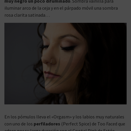
muy negro un poco difuminado
. Sombra vainilla para
iluminar arco de la ceja y en el párpado móvil una sombra
rosa clarita satinada…
En los pómulos lleva el «Orgasm» y los labios muy naturales
con uno de los
perfiladores
(Perfect Spice) de Too Faced que
adoro por su larga duración con el Crystal Pink de Estée