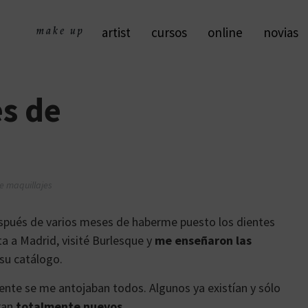
artist
cursos
online
novias
s de
e maquillajes
ués de varios meses de haberme puesto los dientes
ta a Madrid, visité Burlesque y
me enseñaron las
su catálogo.
nte se me antojaban todos. Algunos ya existían y sólo
ran
totalmente nuevos
.