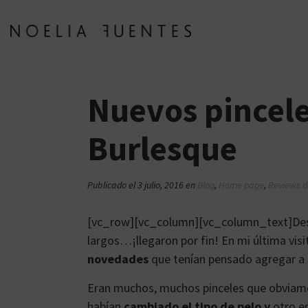
Nuevos pincele
Burlesque
Publicado el
3 julio, 2016
en
Blog
,
Home page
,
Reviews d
[vc_row][vc_column][vc_column_text]Desp
largos…¡llegaron por fin! En mi última visi
novedades
que tenían pensado agregar a 
Eran muchos, muchos pinceles que obviame
habían
cambiado el tipo de pelo
y
otro e