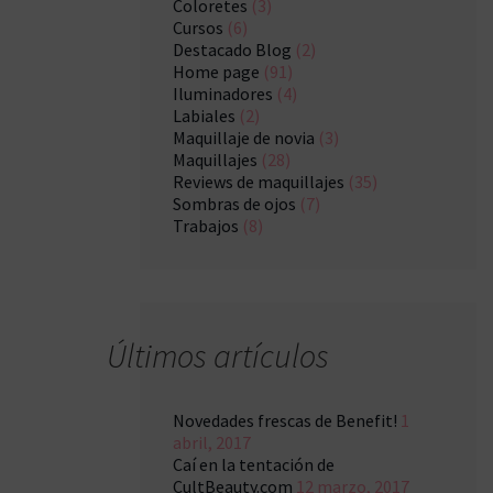
Coloretes
(3)
Cursos
(6)
Destacado Blog
(2)
Home page
(91)
Iluminadores
(4)
Labiales
(2)
Maquillaje de novia
(3)
Maquillajes
(28)
Reviews de maquillajes
(35)
Sombras de ojos
(7)
Trabajos
(8)
Últimos artículos
Novedades frescas de Benefit!
1
abril, 2017
Caí en la tentación de
CultBeauty.com
12 marzo, 2017