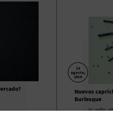
13
agosto,
2016
mercado?
Nuevos caprich
Burlesque
[vc_row][vc_col