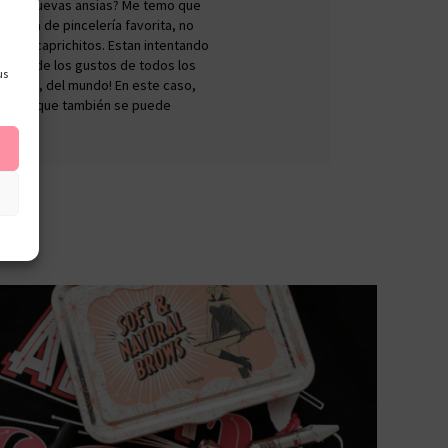
quí? ¿Nuevas ansias? Me temo que
i marca de pincelería favorita, no
uevos caprichitos. Estan intentando
a uno de los gustos de todos los
us
o diría, del mundo! En este caso,
, creo que también se puede