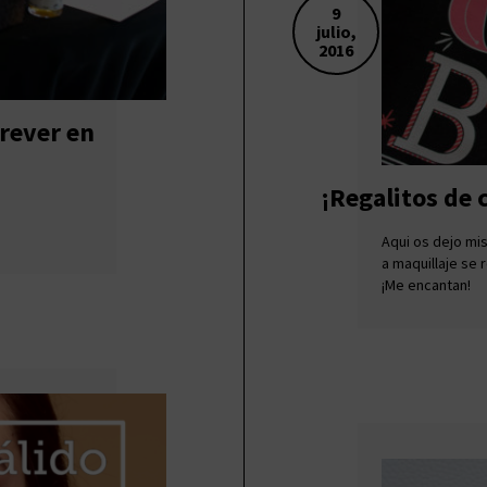
9
julio,
2016
rever en
¡Regalitos de
Aqui os dejo mi
a maquillaje se r
¡Me encantan!