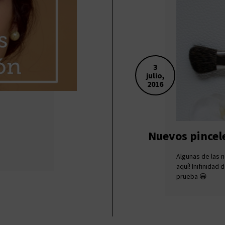
3
julio,
2016
Nuevos pincel
Algunas de las 
aquí! Inifinidad
prueba 😀