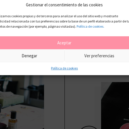
me traigo por a
Gestionar el consentimiento de las cookies
si. Burlesque, m
para de sacar n
lizamos cookies propias y de terceros para analizar el uso del sitio web y mostrarte
adaptarse a cad
licidad relacionada con tus preferencias sobre la base de un perfil elaborado a partir de t
maquilladores, y
itos de navegación (por ejemplo, páginas visitadas).
Política de cookies.
este nuevo lote
adaptar […]
Aceptar
Denegar
Ver preferencias
Política de cookies