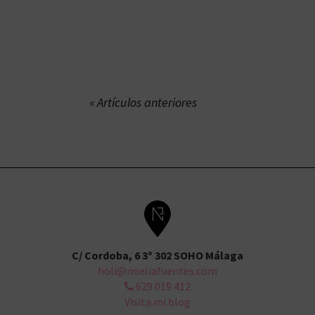
Artículos anteriores
C/ Cordoba, 6 3º 302 SOHO Málaga
holi@noeliafuentes.com
629 019 412
Visita mi blog