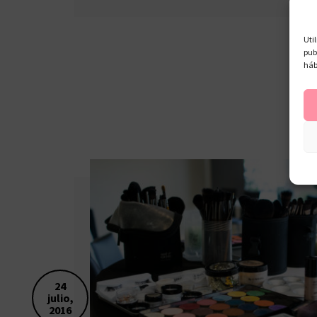
Uti
pub
háb
24
julio,
2016